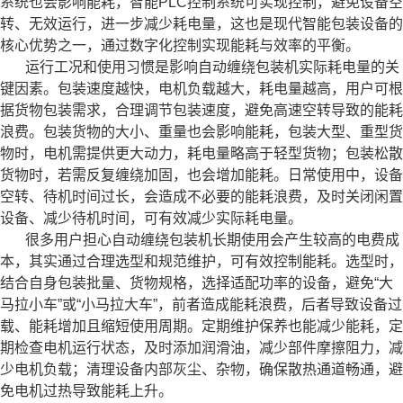
系统也会影响能耗，智能PLC控制系统可实现控制，避免设备空
转、无效运行，进一步减少耗电量，这也是现代智能包装设备的
核心优势之一，通过数字化控制实现能耗与效率的平衡。
运行工况和使用习惯是影响自动缠绕包装机实际耗电量的关
键因素。包装速度越快，电机负载越大，耗电量越高，用户可根
据货物包装需求，合理调节包装速度，避免高速空转导致的能耗
浪费。包装货物的大小、重量也会影响能耗，包装大型、重型货
物时，电机需提供更大动力，耗电量略高于轻型货物；包装松散
货物时，若需反复缠绕加固，也会增加能耗。日常使用中，设备
空转、待机时间过长，会造成不必要的能耗浪费，及时关闭闲置
设备、减少待机时间，可有效减少实际耗电量。
很多用户担心自动缠绕包装机长期使用会产生较高的电费成
本，其实通过合理选型和规范维护，可有效控制能耗。选型时，
结合自身包装批量、货物规格，选择适配功率的设备，避免“大
马拉小车”或“小马拉大车”，前者造成能耗浪费，后者导致设备过
载、能耗增加且缩短使用周期。定期维护保养也能减少能耗，定
期检查电机运行状态，及时添加润滑油，减少部件摩擦阻力，减
少电机负载；清理设备内部灰尘、杂物，确保散热通道畅通，避
免电机过热导致能耗上升。