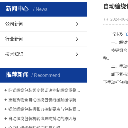
自动缠绕
新闻中心
News
2024-06-
公司新闻
当涉及
自
行业新闻
一、解锁使
按键组合：如
技术知识
整。
二、手动拆
推荐新闻
卸下紧带器和
Recommend
下手动打包机
卧式缠绕包装线变频调速控制缠绕重叠度方法
重载货物全自动缠绕包装线缓起缓停防倾倒工艺
钢丝缠绕包装机张力控制要点与包装紧实度优化方案
自动缠绕包装机转盘异响抖动的原因与排查处理方案
全自动缠绕包装线安装复杂吗